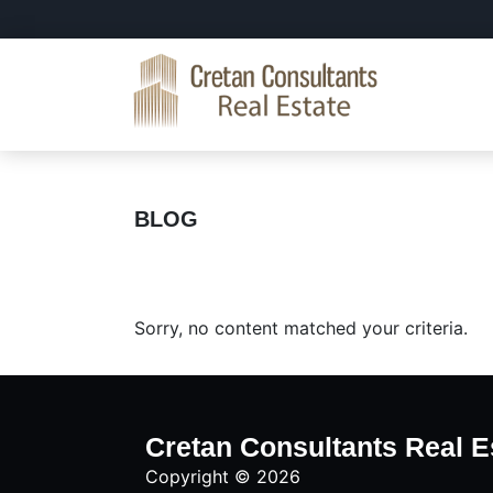
Skip
Skip
to
to
primary
main
navigation
content
Cretan
Real
Consultants
Estate
Real
Crete
Estate
BLOG
Sorry, no content matched your criteria.
Cretan Consultants Real E
Copyright © 2026