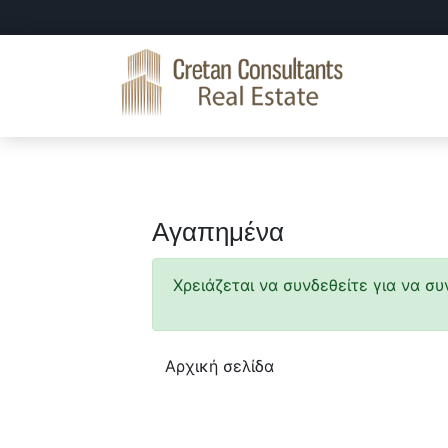
Skip
Skip
to
to
primary
main
navigation
content
Cretan
Real
Consultants
Estate
Real
Crete
Estate
Αγαπημένα
Χρειάζεται να συνδεθείτε για να σ
Αρχική σελίδα