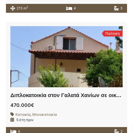
2
215 m
4
3
Πώληση
Διπλοκατοικία στον Γαλατά Χανίων σε οικόπεδο 249,73τ.μ
470.000€
Κατοικία
,
Μονοκατοικία
5 έτη πριν
4
2