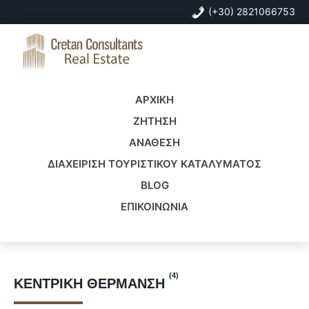
Skip
Skip
(+30) 2821066753
to
to
primary
main
navigation
content
Cretan
Real
Consultants
Estate
ΑΡΧΙΚΗ
Real
Crete
Estate
ΖΗΤΗΣΗ
ΑΝΑΘΕΣΗ
ΔΙΑΧΕΙΡΙΣΗ ΤΟΥΡΙΣΤΙΚΟΥ ΚΑΤΑΛΥΜΑΤΟΣ
BLOG
ΕΠΙΚΟΙΝΩΝΙΑ
(4)
ΚΕΝΤΡΙΚΉ ΘΈΡΜΑΝΣΗ