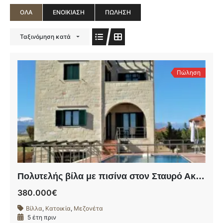
ΌΛΑ
ΕΝΟΙΚΊΑΣΗ
ΠΏΛΗΣΗ
Ταξινόμηση κατά
Πώληση
Πολυτελής βίλα με πισίνα στον Σταυρό Ακρωτηρίου
380.000€
Βίλλα
,
Κατοικία
,
Μεζονέτα
5 έτη πριν