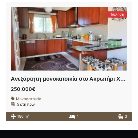
Πώληση
Aνεξάρτητη μονοκατοικία στο Ακρωτήρι Χανίων σε οικόπεδο 580τ.μ.
250.000€
Μονοκατοικία
5 έτη πριν
2
180 m
4
3
Αρχική