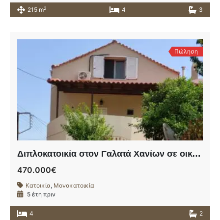
2
215 m
4
3
Πώληση
Διπλοκατοικία στον Γαλατά Χανίων σε οικόπεδο 249,73τ.μ
470.000€
Κατοικία
,
Μονοκατοικία
5 έτη πριν
4
2