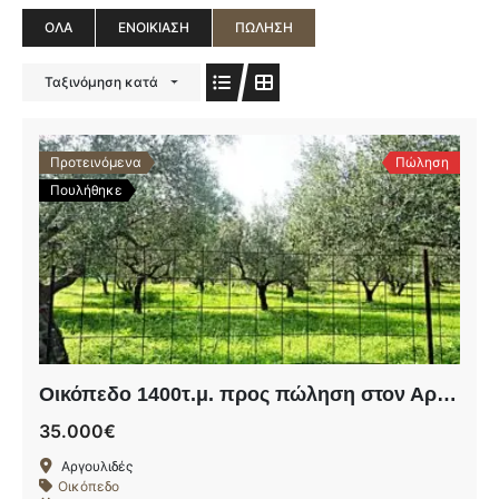
ΌΛΑ
ΕΝΟΙΚΊΑΣΗ
ΠΏΛΗΣΗ
Ταξινόμηση κατά
Προτεινόμενα
Πώληση
Πουλήθηκε
Οικόπεδο 1400τ.μ. προς πώληση στον Αργουλιδέ
35.000€
Αργουλιδές
Οικόπεδο