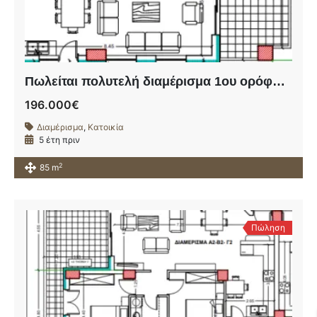
Πωλείται πολυτελή διαμέρισμα 1ου ορόφου σε υπό ανέγερση οικοδομή πλησίον της οδού Ηρώων Πολυτεχνείου.
196.000€
Διαμέρισμα
,
Κατοικία
5 έτη πριν
2
85 m
Πώληση