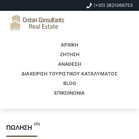
Skip
Skip
(+30) 2821066753
to
to
primary
main
navigation
content
Cretan
Real
Consultants
Estate
ΑΡΧΙΚΗ
Real
Crete
Estate
ΖΗΤΗΣΗ
ΑΝΑΘΕΣΗ
ΔΙΑΧΕΙΡΙΣΗ ΤΟΥΡΙΣΤΙΚΟΥ ΚΑΤΑΛΥΜΑΤΟΣ
BLOG
ΕΠΙΚΟΙΝΩΝΙΑ
(31)
ΠΏΛΗΣΗ