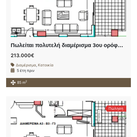
Πωλείται πολυτελή διαμέρισμα 3ου ορόφου σε υπό ανέγερση οικοδομή πλησίον της οδού Ηρώων Πολυτεχνείου.
213.000€
Διαμέρισμα
,
Κατοικία
5 έτη πριν
2
85 m
Πώληση