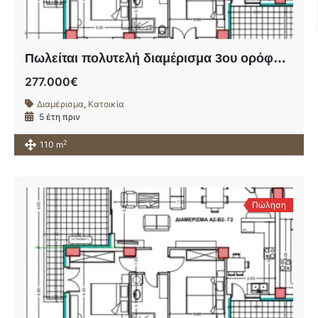
Πωλείται πολυτελή διαμέρισμα 3ου ορόφου σε υπό ανέγερση οικοδομή πλησίον της οδού Ηρώων Πολυτεχνείου.
277.000€
Διαμέρισμα
,
Κατοικία
5 έτη πριν
2
110 m
Πώληση