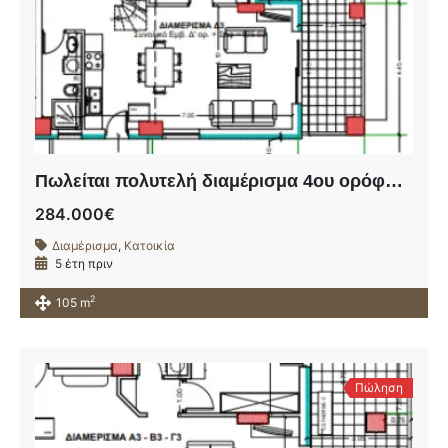
Πωλείται πολυτελή διαμέρισμα 4ου ορόφου σε υπό ανέγερση οικοδομή πλησίον της οδού Ηρώων Πολυτεχνείου.
284.000€
Διαμέρισμα
,
Κατοικία
5 έτη πριν
2
105 m
Πώληση