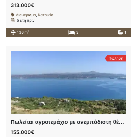
313.000€
Διαμέρισμα
,
Κατοικία
5 έτη πριν
2
136 m
3
1
Πώληση
Πωλείται αγροτεμάχιο με ανεμπόδιστη θέα σε βουνό και θάλασσα.
155.000€