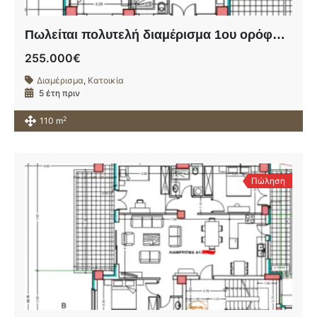
Πωλείται πολυτελή διαμέρισμα 1ου ορόφου σε υπό ανέγερση οικοδομή πλησίον της οδού Ηρώων Πολυτεχνείου.
255.000€
Διαμέρισμα
,
Κατοικία
5 έτη πριν
2
110 m
Πώληση