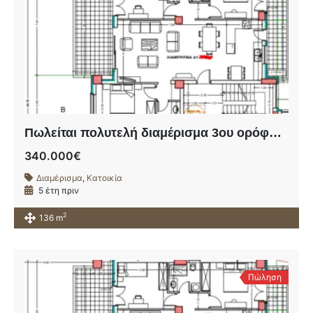
Πωλείται πολυτελή διαμέρισμα 3ου ορόφου σε υπό ανέγερση οικοδομή πλησίον της οδού Ηρώων Πολυτεχνείου.
340.000€
Διαμέρισμα
,
Κατοικία
5 έτη πριν
2
136 m
Πώληση