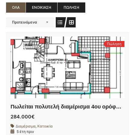
ΌΛΑ
ΕΝΟΙΚΊΑΣΗ
ΠΏΛΗΣΗ
Προτεινόμενα
Πώληση
Πωλείται πολυτελή διαμέρισμα 4ου ορόφου σε υπό ανέγερση οικοδομή πλησίον της οδού Ηρώων Πολυτεχνείου.
284.000€
Διαμέρισμα
,
Κατοικία
5 έτη πριν