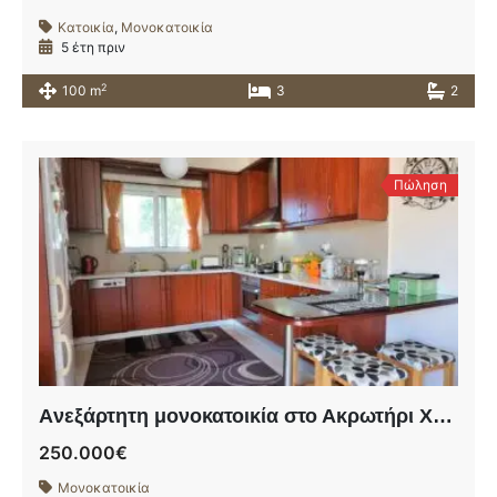
Κατοικία
,
Μονοκατοικία
5 έτη πριν
2
100 m
3
2
Πώληση
Aνεξάρτητη μονοκατοικία στο Ακρωτήρι Χανίων σε οικόπεδο 580τ.μ.
250.000€
Μονοκατοικία