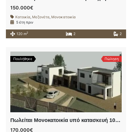
150.000€
Κατοικία
,
Μεζονέτα
,
Μονοκατοικία
5 έτη πριν
2
120 m
2
2
Πουλήθηκε
Πώληση
Πωλείται Μονοκατοικία υπό κατασκευή 100 τ.μ. στο Γαβαλοχώρι, Αποκορώνου.
170.000€