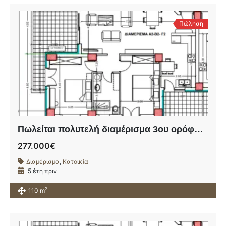
Πώληση
Πωλείται πολυτελή διαμέρισμα 3ου ορόφου σε υπό ανέγερση οικοδομή πλησίον της οδού Ηρώων Πολυτεχνείου.
277.000€
Διαμέρισμα
,
Κατοικία
5 έτη πριν
2
110 m