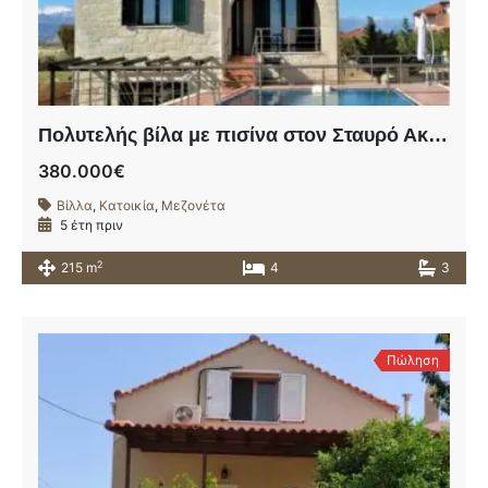
Πολυτελής βίλα με πισίνα στον Σταυρό Ακρωτηρίου
380.000€
Βίλλα
,
Κατοικία
,
Μεζονέτα
5 έτη πριν
2
215 m
4
3
Πώληση