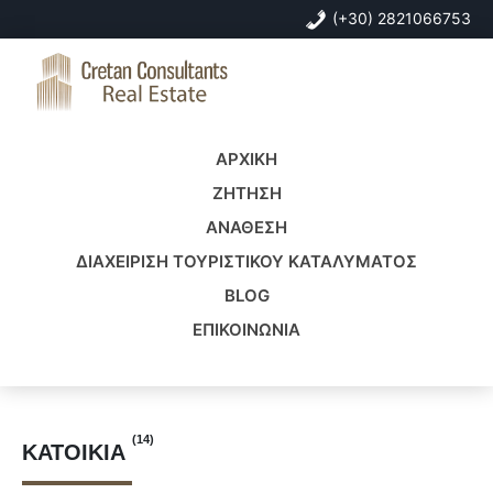
Skip
Skip
(+30) 2821066753
to
to
primary
main
navigation
content
Cretan
Real
Consultants
Estate
ΑΡΧΙΚΗ
Real
Crete
Estate
ΖΗΤΗΣΗ
ΑΝΑΘΕΣΗ
ΔΙΑΧΕΙΡΙΣΗ ΤΟΥΡΙΣΤΙΚΟΥ ΚΑΤΑΛΥΜΑΤΟΣ
BLOG
ΕΠΙΚΟΙΝΩΝΙΑ
(14)
ΚΑΤΟΙΚΊΑ