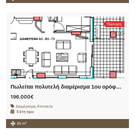
Πώληση
Πωλείται πολυτελή διαμέρισμα 1ου ορόφου σε υπό ανέγερση οικοδομή πλησίον της οδού Ηρώων Πολυτεχνείου.
196.000€
Διαμέρισμα
,
Κατοικία
5 έτη πριν
2
85 m