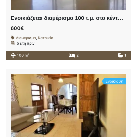
Ενοικιάζεται διαμέρισμα 100 τ.μ. στο κέντρο της πόλης των Χανίων.
600€
Διαμέρισμα
,
Κατοικία
5 έτη πριν
2
100 m
2
1
Ενοικίαση