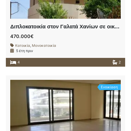
Διπλοκατοικία στον Γαλατά Χανίων σε οικόπεδο 249,73τ.μ
470.000€
Κατοικία
,
Μονοκατοικία
5 έτη πριν
4
2
Ενοικίαση