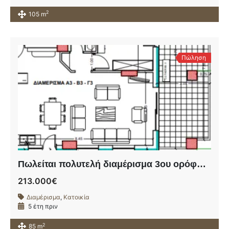
2
105 m
Πώληση
Πωλείται πολυτελή διαμέρισμα 3ου ορόφου σε υπό ανέγερση οικοδομή πλησίον της οδού Ηρώων Πολυτεχνείου.
213.000€
Διαμέρισμα
,
Κατοικία
5 έτη πριν
2
85 m