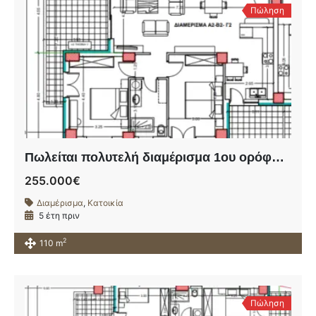
Πώληση
Πωλείται πολυτελή διαμέρισμα 1ου ορόφου σε υπό ανέγερση οικοδομή πλησίον της οδού Ηρώων Πολυτεχνείου.
255.000€
Διαμέρισμα
,
Κατοικία
5 έτη πριν
2
110 m
Πώληση