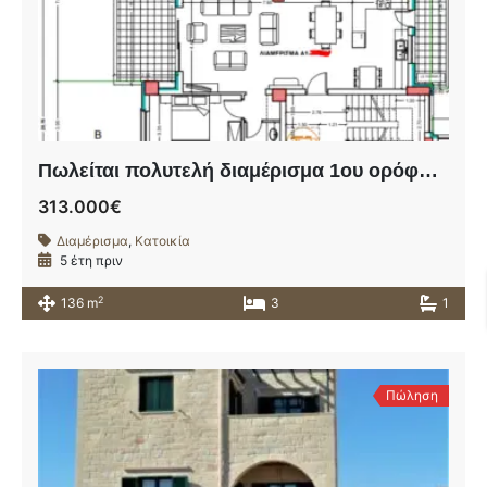
Πωλείται πολυτελή διαμέρισμα 1ου ορόφου σε υπό ανέγερση οικοδομή πλησίον της οδού Ηρώων Πολυτεχνείου.
313.000€
Διαμέρισμα
,
Κατοικία
5 έτη πριν
2
136 m
3
1
Πώληση